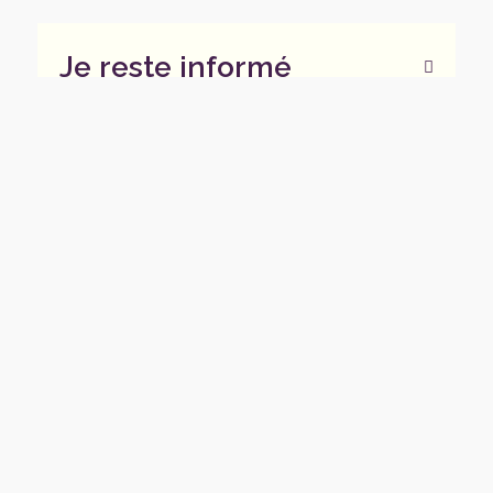
Je reste informé
Actualités
Toutes les actualités de Chambéry Avance
ARTICLES
PRESSE